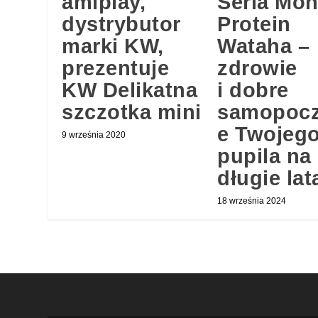
amiplay,
Seria Mo
dystrybutor
Protein
marki KW,
Wataha –
prezentuje
zdrowie
KW Delikatna
i dobre
szczotka mini
samopocz
e Twojeg
9 września 2020
pupila na
długie lat
18 września 2024