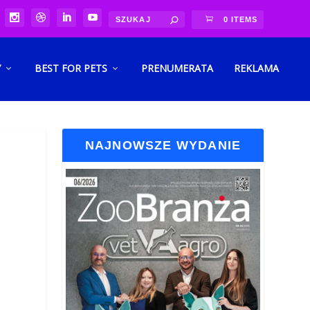
0 ITEMS
Y
BEST FOR PETS
PRENUMERATA
REKLAMA
NAJNOWSZE WYDANIE