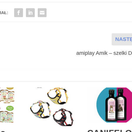
IAŁ:
NAST
amiplay Amik – szelki 