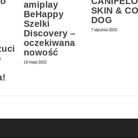
no
CANIFEL
amiplay
SKIN & C
BeHappy
DOG
Szelki
7 stycznia 2025
Discovery –
oczekiwana
uci
nowość
o
18 maja 2022
a!