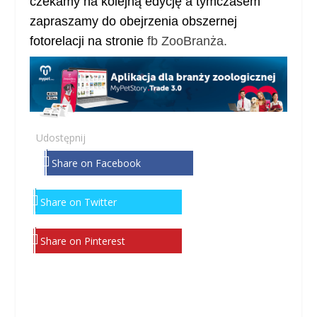
czekamy na kolejną edycję a tymczasem
zapraszamy do obejrzenia obszernej
fotorelacji na stronie
fb ZooBranża.
Udostępnij
Share on Facebook
Share on Twitter
Share on Pinterest