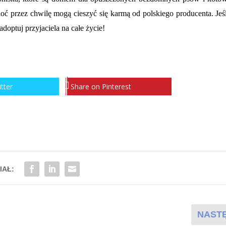
hoć przez chwilę
mogą cieszyć się karmą od polskiego producenta. Jeśl
doptuj przyjaciela na całe życie!
tter
Share on Pinterest
IAŁ:
NAST