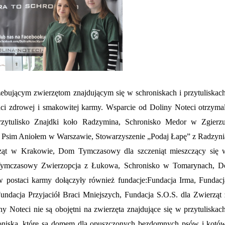
trzebującym zwierzętom znajdującym się w schroniskach i przytuliskach
i zdrowej i smakowitej karmy. Wsparcie od Doliny Noteci otrzymal
zytulisko Znajdki koło Radzymina, Schronisko Medor w Zgierzu
 Psim Aniołem w Warszawie, Stowarzyszenie „Podaj Łapę” z Radzyni
rząt w Krakowie, Dom Tymczasowy dla szczeniąt mieszczący się 
Tymczasowy Zwierzopcja z Łukowa, Schronisko w Tomarynach, D
 postaci karmy dołączyły również fundacje:
Fundacja Irma, Fundacj
undacja Przyjaciół Braci Mniejszych, Fundacja S.O.S. dla Zwierząt 
Noteci nie są obojętni na zwierzęta znajdujące się w przytuliskach
hroniska, które są domem dla opuszczonych bezdomnych psów i kotów