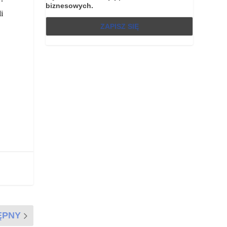
biznesowych.
i
ĘPNY