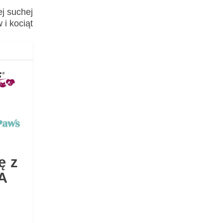
ej suchej
 i kociąt
ę z
A