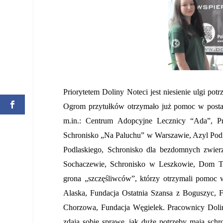
Priorytetem Doliny Noteci jest niesienie ulgi po
Ogrom przytułków otrzymało już pomoc w postac
m.in.:
Centrum Adopcyjne Lecznicy “Ada”, Pr
Schronisko „Na Paluchu” w Warszawie, Azyl Pod
Podlaskiego, Schronisko dla bezdomnych zwie
Sochaczewie, Schronisko w Leszkowie, Dom 
grona „szczęśliwców”, którzy otrzymali pomoc w
Alaska,
Fundacja Ostatnia Szansa z Boguszyc,
F
Chorzowa, Fundacja Węgielek. Pracownicy Doliny 
zdają sobie sprawę, jak duże potrzeby mają sc