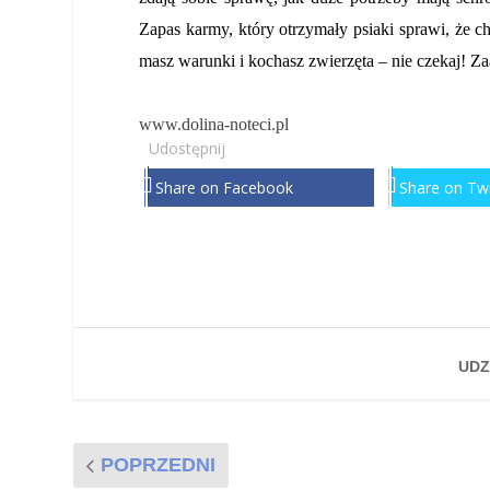
Zapas karmy, który otrzymały psiaki sprawi, że c
masz warunki i kochasz zwierzęta – nie czekaj! Zaa
www.dolina-noteci.pl
Udostępnij
Share on Facebook
Share on Twi
UDZ
POPRZEDNI