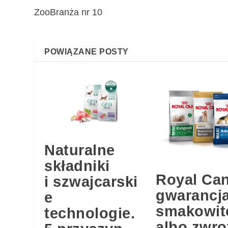
ZooBranża nr 10
POWIĄZANE POSTY
Naturalne
składniki
Royal Can
i szwajcarski
gwarancj
e
smakowit
technologie.
albo zwro