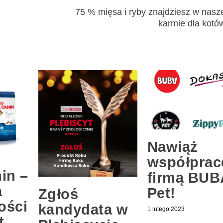
75 % mięsa i ryby znajdziesz w nasz
karmie dla kotów
Nawiąż
współprac
in –
firmą BUB
a
Pet!
Zgłoś
ości
kandydata w
1 lutego 2023
t