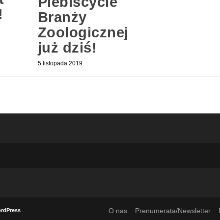
Plebiscycie
!
Branży
Zoologicznej
już dziś!
5 listopada 2019
O nas
Prenumerata/Newsletter
rdPress