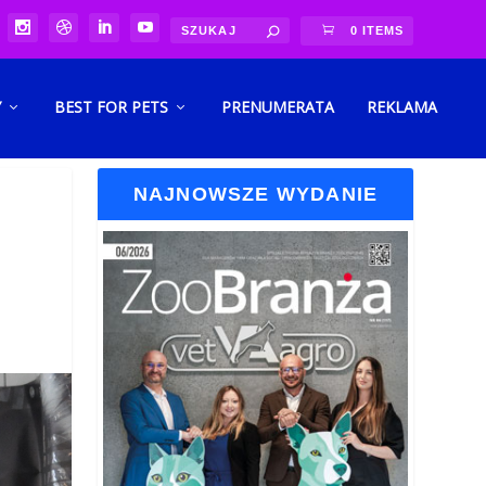
0 ITEMS
Y
BEST FOR PETS
PRENUMERATA
REKLAMA
NAJNOWSZE WYDANIE