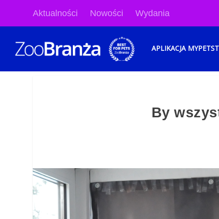
Aktualności
Nowości
Wydania
APLIKACJA MYPETS
By wszyst