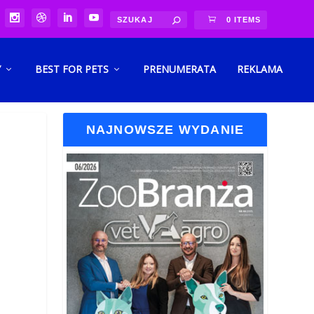
0 ITEMS
Y
BEST FOR PETS
PRENUMERATA
REKLAMA
NAJNOWSZE WYDANIE