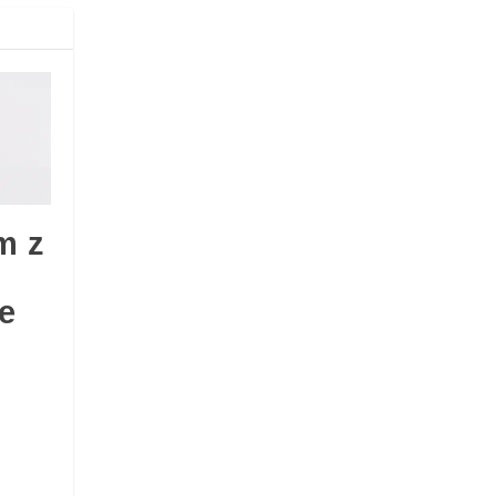
m z
ie