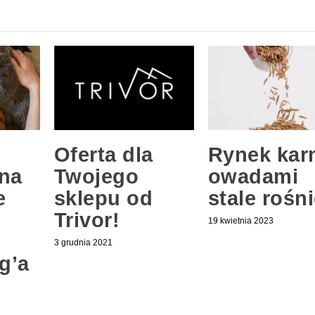
Oferta dla
Rynek kar
na
Twojego
owadami
e
sklepu od
stale rośn
Trivor!
19 kwietnia 2023
3 grudnia 2021
g’a