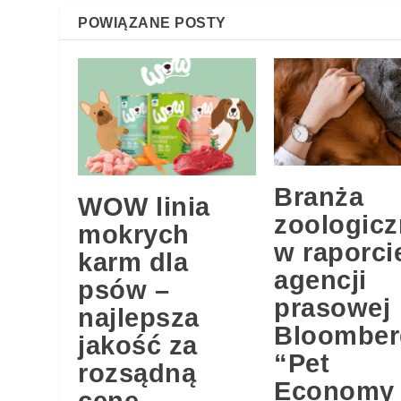
POWIĄZANE POSTY
Branża
WOW linia
zoologicz
mokrych
w raporci
karm dla
agencji
psów –
prasowej
najlepsza
Bloomber
jakość za
“Pet
rozsądną
Economy