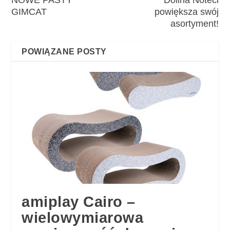
NOWE PASTY
Dolina Noteci
GIMCAT
powiększa swój
asortyment!
POWIĄZANE POSTY
amiplay Cairo –
wielowymiarowa