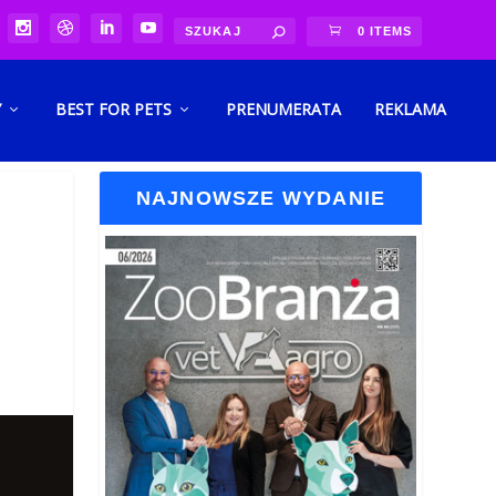
0 ITEMS
Y
BEST FOR PETS
PRENUMERATA
REKLAMA
NAJNOWSZE WYDANIE