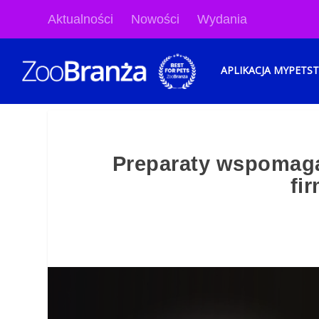
Aktualności
Nowości
Wydania
APLIKACJA MYPETS
Preparaty wspomaga
fi