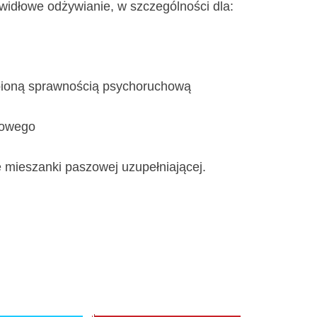
idłowe odżywianie, w szczególności dla:
bioną sprawnością psychoruchową
wowego
ę mieszanki paszowej uzupełniającej.