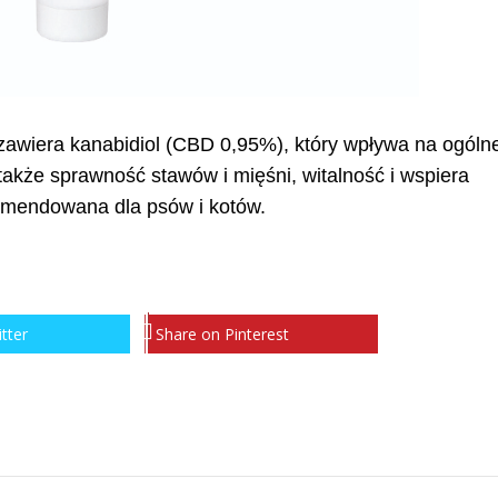
awiera kanabidiol (CBD 0,95%), który wpływa na ogóln
akże sprawność stawów i mięśni, witalność i wspiera
omendowana dla psów i kotów.
tter
Share on Pinterest