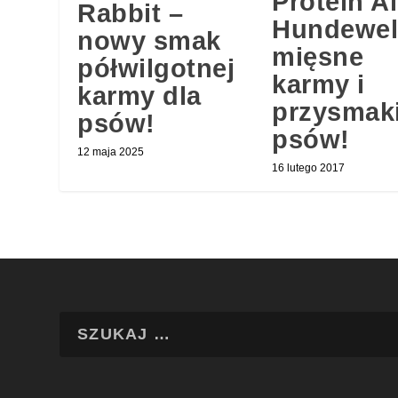
Protein A
Rabbit –
Hundewel
nowy smak
mięsne
półwilgotnej
karmy i
karmy dla
przysmaki
psów!
psów!
12 maja 2025
16 lutego 2017