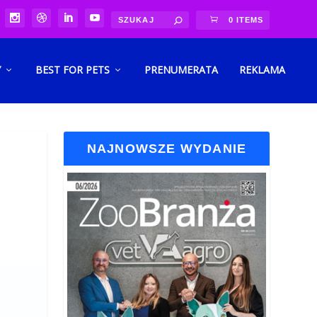
0 ITEMS
Y
BEST FOR PETS
PRENUMERATA
REKLAMA
NAJNOWSZE WYDANIE