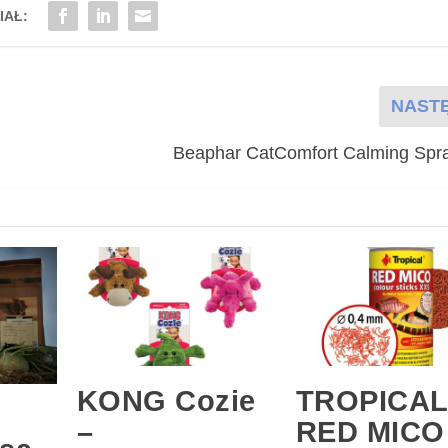
IAŁ:
NAST
Beaphar CatComfort Calming Spra
KONG Cozie
TROPICAL
–
RED MICO