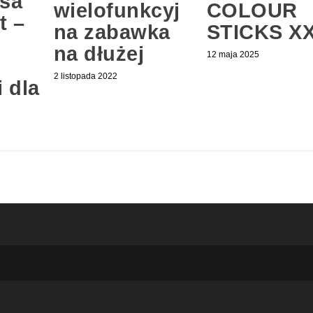
lsa
wielofunkcyj
COLOUR
t –
na zabawka
STICKS X
na dłużej
12 maja 2025
2 listopada 2022
 dla