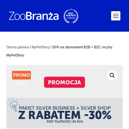
Strona główna
/
MyPetStory
/ 30% na abonament B2B + B2C roczny
MyPetStory
PROMO
CJA!