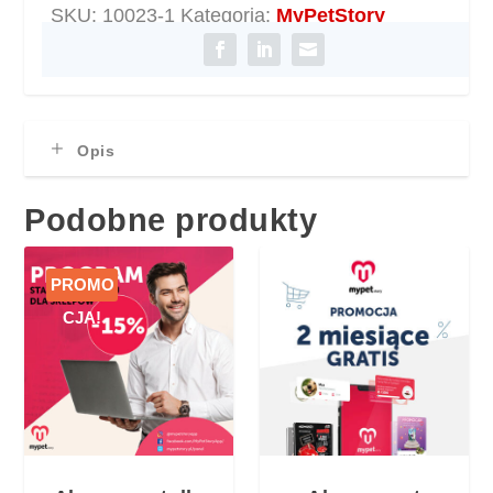
SKU:
10023-1
Kategoria:
MyPetStory
abonament
B2B
+
B2C
roczny
Opis
MyPetStory
Podobne produkty
PROMO
CJA!