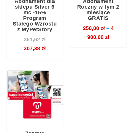
Abonament dla
Abonament
sklepu Silver 6
Roczny w tym 2
mc -15%
miesiące
Program
GRATIS
Stałego Wzrostu
250,00
zł
–
4
z MyPetStory
Z
900,00
zł
P
361,62
zł
a
i
A
307,38
zł
k
e
k
r
r
t
e
w
u
s
o
a
c
t
l
e
n
n
n
a
a
:
c
c
o
e
e