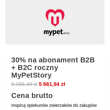
30% na abonament B2B
+ B2C roczny
MyPetStory
P
A
8 088,48
zł
5 661,94
zł
i
k
Cena brutto
e
t
r
u
w
a
Inspiruj opiekunów zwierzaków do zakupów