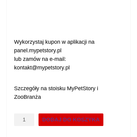
,
4
z
8
ł
.
z
ł
Wykorzystaj kupon w aplikacji na
.
panel.mypetstory.pl
lub zamów na e-mail:
kontakt@mypetstory.pl
Szczegóły na stoisku MyPetStory i
ZooBranża
ilość
DODAJ DO KOSZYKA
30%
na