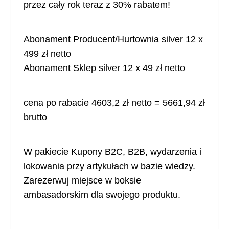
o
l
przez cały rok teraz z 30% rabatem!
t
n
n
a
a
c
Abonament Producent/Hurtownia silver 12 x
c
e
499 zł netto
e
n
Abonament Sklep silver 12 x 49 zł netto
n
a
a
w
w
y
y
n
cena po rabacie 4603,2 zł netto = 5661,94 zł
n
o
brutto
o
s
s
i
i
:
W pakiecie Kupony B2C, B2B, wydarzenia i
ł
5
lokowania przy artykułach w bazie wiedzy.
a
6
Zarezerwuj miejsce w boksie
:
6
8
1
ambasadorskim dla swojego produktu.
0
,
8
9
8
4