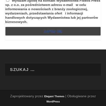
Wyrażam zgodę na kontakt Wydawnictwa Fidelis Press
sp. z o.o. za pośrednictwem adresu e-mail w celu
informowania o nowościach z branży zoologicznej,
wydarzeniach, przedstawiania ofert i informacji
handlowych dotyczących Wydawnictwa lub jej partnerów
biznesowych.
Zaprojektowany przez
| Obsługiwane przez
Elegant Themes
WordPress