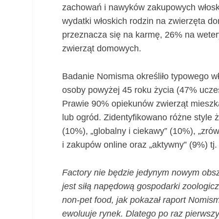
zachowań i nawyków zakupowych włoski
wydatki włoskich rodzin na zwierzęta d
przeznacza się na karmę, 26% na weter
zwierząt domowych.
Badanie Nomisma określiło typowego wł
osoby powyżej 45 roku życia (47% uczes
Prawie 90% opiekunów zwierząt mieszka
lub ogród. Zidentyfikowano różne style 
(10%), „globalny i ciekawy” (10%), „zró
i zakupów online oraz „aktywny” (9%) tj.
Factory nie będzie jedynym nowym obsz
jest siłą napędową gospodarki zoologic
non-pet food, jak pokazał raport Nomis
ewoluuje rynek. Dlatego po raz pierwsz