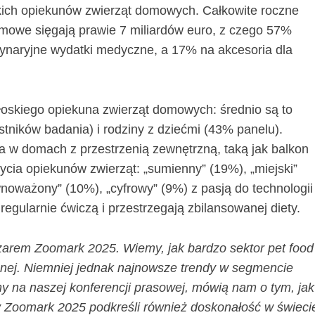
ch opiekunów zwierząt domowych. Całkowite roczne
omowe sięgają prawie 7 miliardów euro, z czego 57%
ynaryjne wydatki medyczne, a 17% na akcesoria dla
oskiego opiekuna zwierząt domowych: średnio są to
tników badania) i rodziny z dziećmi (43% panelu).
 w domach z przestrzenią zewnętrzną, taką jak balkon
życia opiekunów zwierząt: „sumienny” (19%), „miejski”
wnoważony” (10%), „cyfrowy” (9%) z pasją do technologii
 regularnie ćwiczą i przestrzegają zbilansowanej diety.
arem Zoomark 2025. Wiemy, jak bardzo sektor pet food
znej. Niemniej jednak najnowsze trendy w segmencie
my na naszej konferencji prasowej, mówią nam o tym, jak
y Zoomark 2025 podkreśli również doskonałość w świeci