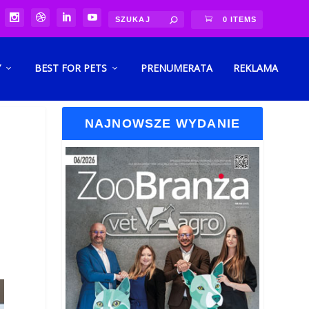
0 ITEMS
Y
BEST FOR PETS
PRENUMERATA
REKLAMA
NAJNOWSZE WYDANIE