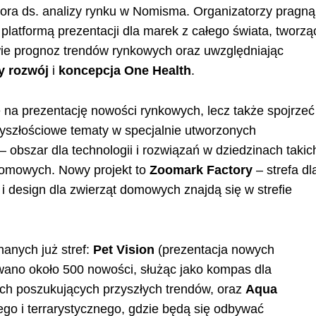
ktora ds. analizy rynku w Nomisma. Organizatorzy pragną
platformą prezentacji dla marek z całego świata, tworzą
ie prognoz trendów rynkowych oraz uwzględniając
 rozwój
i
koncepcja One Health
.
ę na prezentację nowości rynkowych, lecz także spojrzeć
rzyszłościowe tematy w specjalnie utworzonych
– obszar dla technologii i rozwiązań w dziedzinach takic
 domowych. Nowy projekt to
Zoomark Factory
– strefa dl
i design dla zwierząt domowych znajdą się w strefie
nanych już stref:
Pet Vision
(prezentacja nowych
owano około 500 nowości, służąc jako kompas dla
ych poszukujących przyszłych trendów, oraz
Aqua
ego i terrarystycznego, gdzie będą się odbywać