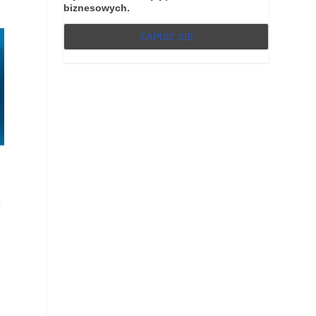
biznesowych.
h
ń