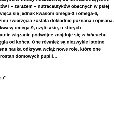
ów i – zarazem – nutraceutyków obecnych w psiej
oświęca się jednak kwasom omega-3 i omega-6,
mu zwierzęcia została dokładnie poznana i opisana.
asy omega-9, czyli takie, u których –
atnie wiązanie podwójne znajduje się w łańcuchu
la od końca. One również są niezwykle istotne
sna nauka odkrywa wciąż nowe role, które one
obrostan domowych pupili…
ża”