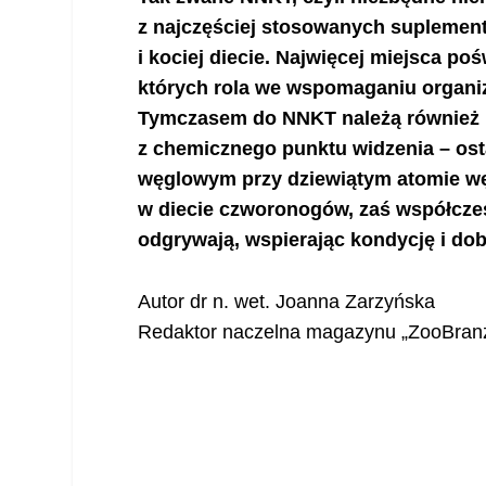
z najczęściej stosowanych suplement
i kociej diecie. Najwięcej miejsca p
których rola we wspomaganiu organiz
Tymczasem do NNKT należą również kw
z chemicznego punktu widzenia – ost
węglowym przy dziewiątym atomie węg
w diecie czworonogów, zaś współcze
odgrywają, wspierając kondycję i d
Autor dr n. wet. Joanna Zarzyńska
Redaktor naczelna magazynu „ZooBran