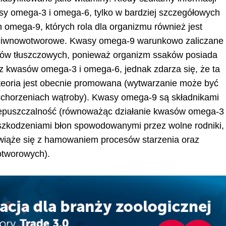
sy omega-3 i omega-6, tylko w bardziej szczegółowych
omega-9, których rola dla organizmu również jest
rzeciwnowotworowe. Kwasy omega-9 warunkowo zaliczane
ów tłuszczowych, ponieważ organizm ssaków posiada
z kwasów omega-3 i omega-6, jednak zdarza się, że ta
a teoria jest obecnie promowana (wytwarzanie może być
 schorzeniach wątroby). Kwasy omega-9 są składnikami
rzepuszczalność (równoważąc działanie kwasów omega-3
uszkodzeniami błon spowodowanymi przez wolne rodniki,
o wiąże się z hamowaniem procesów starzenia oraz
otworowych).