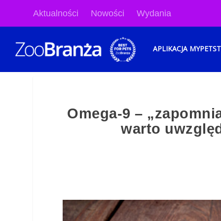
Aktualności
Nowości
Wydania
APLIKACJA MYPETS
Omega-9 – „zapomnia
warto uwzględ