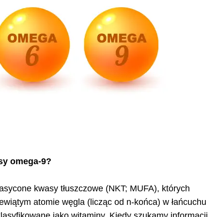
asy omega-9?
asycone kwasy tłuszczowe (NKT; MUFA), których
iewiątym atomie węgla (licząc od n-końca) w łańcuchu
asyfikowane jako witaminy. Kiedy szukamy informacji