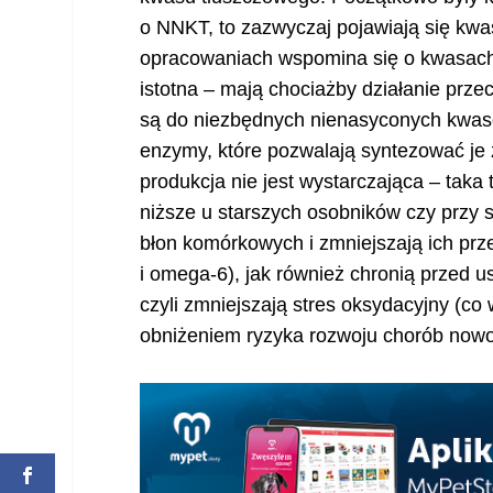
o NNKT, to zazwyczaj pojawiają się kwa
opracowaniach wspomina się o kwasach 
istotna – mają chociażby działanie p
są do niezbędnych nienasyconych kwas
enzymy, które pozwalają syntezować je 
produkcja nie jest wystarczająca – tak
niższe u starszych osobników czy przy
błon komórkowych i zmniejszają ich p
i omega-6), jak również chronią przed 
czyli zmniejszają stres oksydacyjny (c
obniżeniem ryzyka rozwoju chorób now