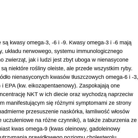
 są kwasy omega-3, -6 i -9. Kwasy omega-3 i -6 mają
ry, układu nerwowego, systemu immunologicznego
o zwierząt, jak i ludzi jest zbyt uboga w nienasycone
ą niektóre rośliny oleiste, ale przede wszystkim ryby.
 źródło nienasyconych kwasów tłuszczowych omega-6 i -3
 i EPA (kw. eikozapentaenowy). Zaspokajają one
koncentrację NKT w ich diecie oraz wychodzą naprzeciw
om manifestującym się różnymi symptomami ze strony
, nadmierne przesuszenie naskórka, łamliwość włosów
je uczuleniowe na różne czynniki), a także zaburzenia ze
miast kwas omega-9 (kwas oleinowy, gadoleinowy
o utrzymania prawidłowego poziomu cholesterolu.