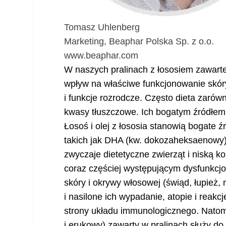
Tomasz Uhlenberg
Marketing, Beaphar Polska Sp. z o.o.
www.beaphar.com
W naszych pralinach z łososiem zawarte
wpływ na właściwe funkcjonowanie skó
i funkcje rozrodcze. Często dieta zarówn
kwasy tłuszczowe. Ich bogatym źródłem s
Łosoś i olej z łososia stanowią bogate
takich jak DHA (kw. dokozaheksaenowy)
zwyczaje dietetyczne zwierząt i niską 
coraz częściej występującym dysfunkcj
skóry i okrywy włosowej (świąd, łupież
i nasilone ich wypadanie, atopie i reakc
strony układu immunologicznego. Nato
i erukowy) zawarty w pralinach służy d