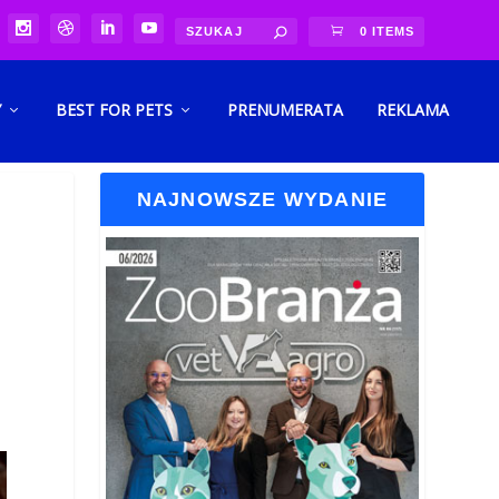
0 ITEMS
Y
BEST FOR PETS
PRENUMERATA
REKLAMA
NAJNOWSZE WYDANIE