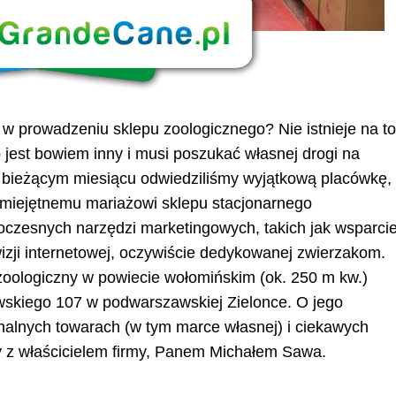
u w prowadzeniu sklepu zoologicznego? Nie istnieje na t
 jest bowiem inny i musi poszukać własnej drogi na
 W bieżącym miesiącu odwiedziliśmy wyjątkową placówkę,
i umiejętnemu mariażowi sklepu stacjonarnego
oczesnych narzędzi marketingowych, takich jak wsparci
izji internetowej, oczywiście dedykowanej zwierzakom.
ologiczny w powiecie wołomińskim (ok. 250 m kw.)
towskiego 107 w podwarszawskiej Zielonce. O jego
inalnych towarach (w tym marce własnej) i ciekawych
 z właścicielem firmy, Panem Michałem Sawa.