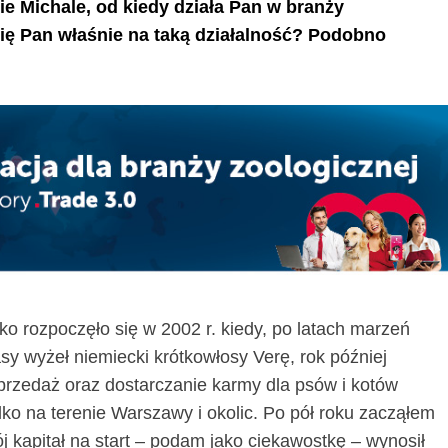
e Michale, od kiedy działa Pan w branży
się Pan właśnie na taką działalność? Podobno
o rozpoczęło się w 2002 r. kiedy, po latach marzeń
sy wyżeł niemiecki krótkowłosy Verę, rok później
przedaż oraz dostarczanie karmy dla psów i kotów
lko na terenie Warszawy i okolic. Po pół roku zacząłem
j kapitał na start – podam jako ciekawostkę – wynosił