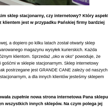
m sklep stacjonarny, czy internetowy? Który aspek
z klientem jest w przypadku Pańskiej firmy bardziej
j, a dopiero po kilku latach został otwarty sklep
towarowanego magazynu wysyłek kurierskich. Każda
różnym klientom. Sprzedaż „oko w oko” powoduje, że
 gośćmi w sklepie stacjonarnym. Sklep internetowy
 To jak postrzegane jest GRANDE CANE zależy od naszych
 stacjonarnym, a dla innych klientów jesteśmy sklepem
owała zupełnie nowa strona internetowa Pana sklepu
tryn wszystkich innych sklepów. Na czym polega jej