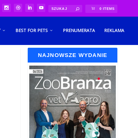
0 ITEMS
Y
BEST FOR PETS
PRENUMERATA
REKLAMA
NAJNOWSZE WYDANIE